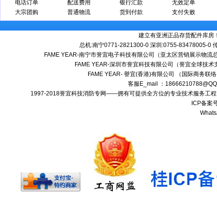
电话订单
配送费用
银行汇款
无效定单
大宗团购
普通物流
货到付款
支付失败
建立有亚洲正品存货配件库房
总机:南宁0771-2821300-0 深圳:0755-83478005-0
FAME YEAR-南宁市誉宜电子科技有限公司（亚太区营销展示物流总
FAME YEAR-深圳市誉宜科技有限公司（誉宜全球技术
FAME YEAR- 譽宜(香港)有限公司 （国际商务联
客服E_mail ：18666210788@
1997-2018誉宜科技消防专网——拥有可提供全方位的专业技术服务
ICP备案号
Whats