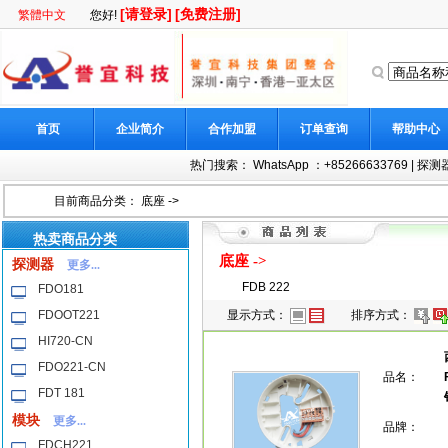
[请登录]
[免费注册]
繁體中文
您好!
首页
企业简介
合作加盟
订单查询
帮助中心
热门搜索：
WhatsApp ：+85266633769
|
探测器
目前商品分类：
底座
->
热卖商品分类
底座
->
探测器
更多...
FDB 222
FDO181
FDOOT221
显示方式：
排序方式：
HI720-CN
FDO221-CN
品名：
FDT 181
模块
更多...
品牌：
FDCH221